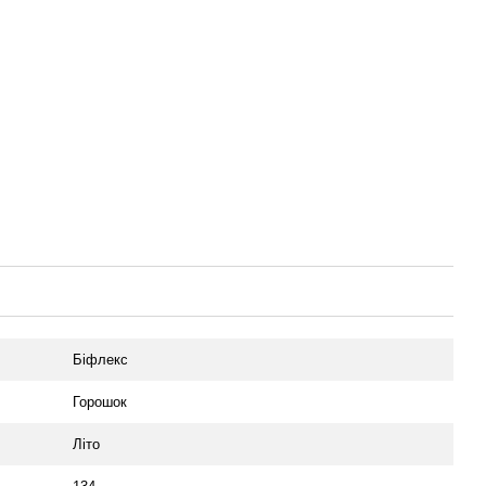
Біфлекс
Горошок
Літо