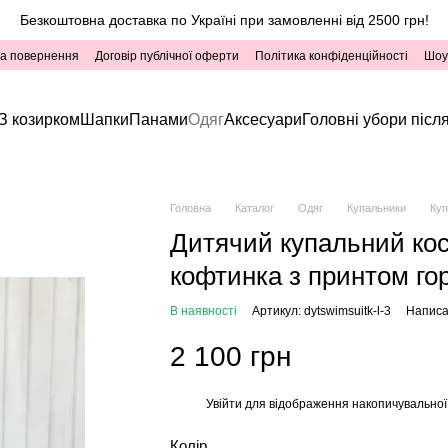
Безкоштовна доставка по Україні при замовленні від 2500 грн!
та повернення
Договір публічної оферти
Політика конфіденційності
Шоу
З козирком
Шапки
Панами
Одяг
Аксесуари
Головні убори після
Головна
Каталог
Одяг
Купальники
Куп
Дитячий купальний кос
кофтинка з принтом го
В наявності
Артикул: dytswimsuitk-l-3
Написат
2 100 грн
Увійти
для відображення накопичувальної
%
Колір