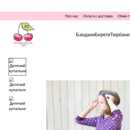
Перейти до основного контенту
Про нас
Оплата і доставка
Обмін 
Бандани
Берети
Тюрбани