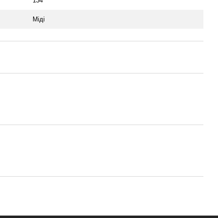
134
Міді