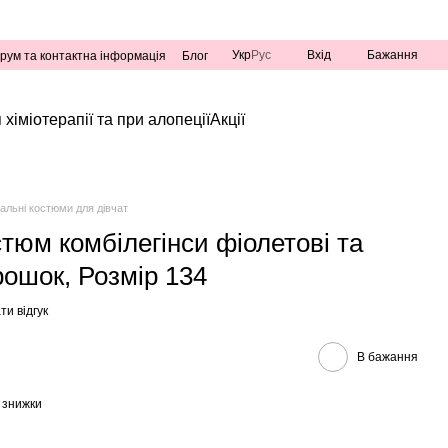
Укр
Рус
Вхід
Бажання
рум та контактна інформація
Блог
 хіміотерапії та при алопеції
Акції
альні костюми для дівчат
тюм комбілегінси фіолетові та
рошок, Розмір 134
и відгук
В бажання
 знижки