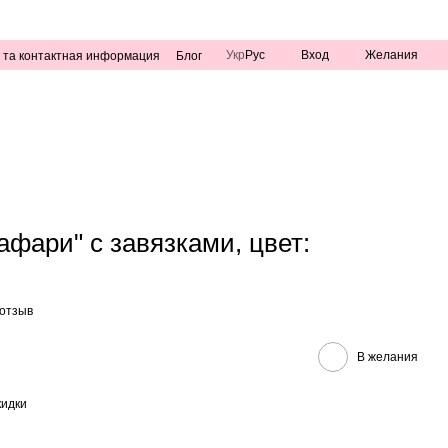
Укр
Рус
Вход
Желания
 та контактная информация
Блог
фари" с завязками, цвет:
 отзыв
В желания
кидки