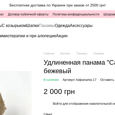
Бесплатная доставка по Украине при заказе от 2500 грн!
рат
Договор публичной оферты
Политика конфиденциальности
Шоурум
ы
С козырьком
Шапки
Панамы
Одежда
Аксессуары
имиотерапии и при алопеции
Акции
Главная
Каталог
Панамы
Панама
Удлиненная панама "Са
бежевый
В наличии
Артикул: hatpanama-17
Оставить
2 000 грн
Войти
для отображения накопительной с
%
Цвет