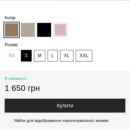
Колір
Розмір
XS
S
M
L
XL
XXL
В наявності
1 650 грн
Купити
Увійти
для відображення накопичувальної знижки
%