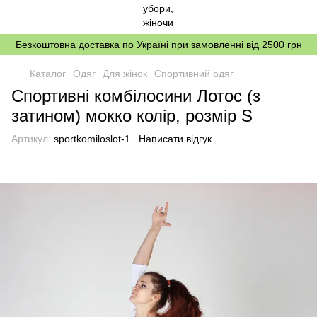
Безкоштовна доставка по Україні при замовленні від 2500 грн
Каталог
Одяг
Для жінок
Спортивний одяг
Спортивні комбілосини Лотос (з
затином) мокко колір, розмір S
Артикул:
sportkomiloslot-1
Написати відгук