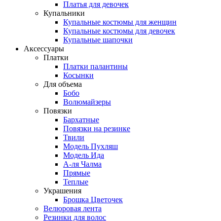
Платья для девочек
Купальники
Купальные костюмы для женщин
Купальные костюмы для девочек
Купальные шапочки
Аксессуары
Платки
Платки палантины
Косынки
Для объема
Бобо
Волюмайзеры
Повязки
Бархатные
Повязки на резинке
Твили
Модель Пухляш
Модель Ида
А-ля Чалма
Прямые
Теплые
Украшения
Брошка Цветочек
Велюровая лента
Резинки для волос