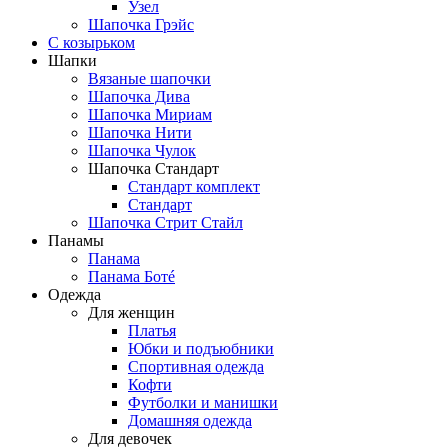
Узел
Шапочка Грэйс
С козырьком
Шапки
Вязаные шапочки
Шапочка Дива
Шапочка Мириам
Шапочка Нити
Шапочка Чулок
Шапочка Стандарт
Стандарт комплект
Стандарт
Шапочка Стрит Стайл
Панамы
Панама
Панама Ботé
Одежда
Для женщин
Платья
Юбки и подъюбники
Спортивная одежда
Кофти
Футболки и манишки
Домашняя одежда
Для девочек