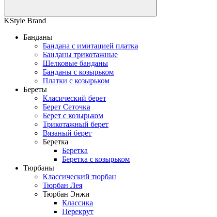
KStyle Brand
Банданы
Бандана с имитацией платка
Банданы трикотажные
Шелковые банданы
Банданы с козырьком
Платки с козырьком
Береты
Класический берет
Берет Сеточка
Берет с козырьком
Трикотажный берет
Вязаный берет
Беретка
Беретка
Беретка с козырьком
Тюрбаны
Классический тюрбан
Тюрбан Лея
Тюрбан Энжи
Классика
Перекрут