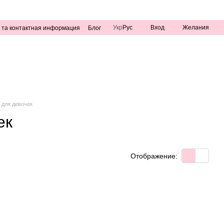
Укр
Рус
Вход
Желания
 та контактная информация
Блог
 для девочек
ек
Отображение: