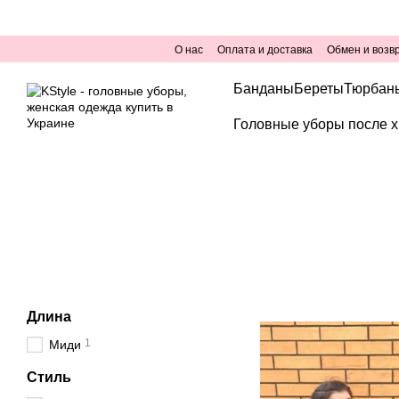
Перейти к основному контенту
О нас
Оплата и доставка
Обмен и возв
Банданы
Береты
Тюрбан
Головные уборы после х
Длина
1
Миди
Стиль