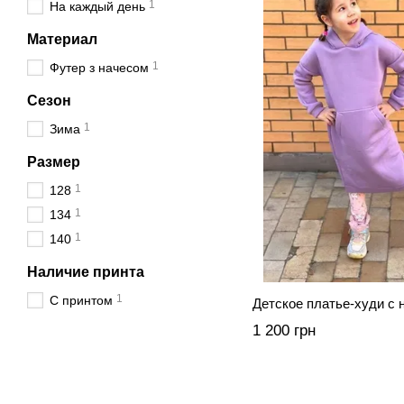
1
На каждый день
Материал
1
Футер з начeсом
Сезон
1
Зима
Размер
1
128
1
134
1
140
Наличие принта
1
С принтом
Детское платье-худи с 
1 200 грн