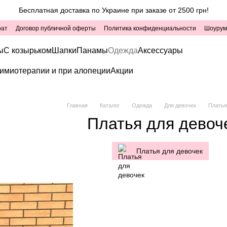
Бесплатная доставка по Украине при заказе от 2500 грн!
рат
Договор публичной оферты
Политика конфиденциальности
Шоурум
ы
С козырьком
Шапки
Панамы
Одежда
Аксессуары
имиотерапии и при алопеции
Акции
Главная
Каталог
Одежда
Для девочек
Платья
Платья для девоч
Платья для девочек