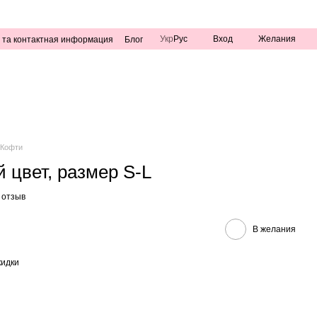
Укр
Рус
Вход
Желания
 та контактная информация
Блог
Кофти
 цвет, размер S-L
 отзыв
В желания
кидки