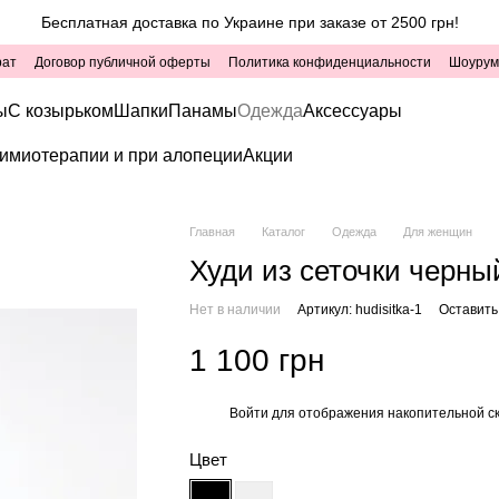
Бесплатная доставка по Украине при заказе от 2500 грн!
рат
Договор публичной оферты
Политика конфиденциальности
Шоурум
ы
С козырьком
Шапки
Панамы
Одежда
Аксессуары
имиотерапии и при алопеции
Акции
Главная
Каталог
Одежда
Для женщин
Худи из сеточки черный
Нет в наличии
Артикул: hudisitka-1
Оставить
1 100 грн
Войти
для отображения накопительной с
%
Цвет