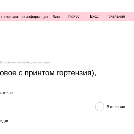
Укр
Рус
Вход
Желания
 та контактная информация
Блог
Купальные костюмы для женщин
овое с принтом гортензия),
ь отзыв
В желания
кидки