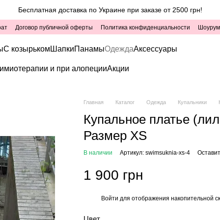
Бесплатная доставка по Украине при заказе от 2500 грн!
рат
Договор публичной оферты
Политика конфиденциальности
Шоурум
ы
С козырьком
Шапки
Панамы
Одежда
Аксессуары
имиотерапии и при алопеции
Акции
Главная
Каталог
Одежда
Купальники
Купальное платье (лил
Размер XS
В наличии
Артикул: swimsuknia-xs-4
Оставит
1 900 грн
Войти
для отображения накопительной с
%
Цвет