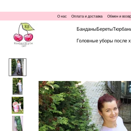
Перейти к основному контенту
О нас
Оплата и доставка
Обмен и возв
Банданы
Береты
Тюрбан
Головные уборы после х