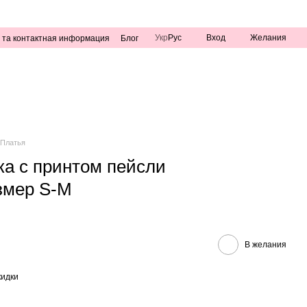
Укр
Рус
Вход
Желания
 та контактная информация
Блог
Платья
ка с принтом пейсли
змер S-M
В желания
кидки