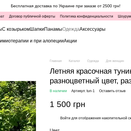
Бесплатная доставка по Украине при заказе от 2500 грн!
рат
Договор публичной оферты
Политика конфиденциальности
Шоурум
ы
С козырьком
Шапки
Панамы
Одежда
Аксессуары
имиотерапии и при алопеции
Акции
Главная
Каталог
Одежда
Для женщин
Летняя красочная туни
разноцветный цвет, ра
В наличии
Артикул: tun-1
Оставить отзыв
1 500 грн
Войти
для отображения накопительной с
%
Цвет