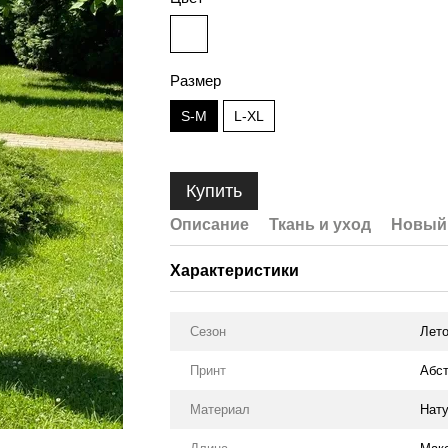
Размер
S-M
L-XL
Купить
Описание
Ткань и уход
Новый 
Характеристики
Сезон
Лет
Принт
Абст
Материал
Нату