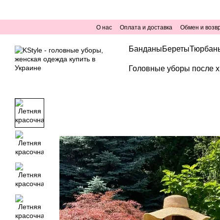
Перейти к основному контенту
О нас
Оплата и доставка
Обмен и возв
Банданы
Береты
Тюрбан
Головные уборы после х