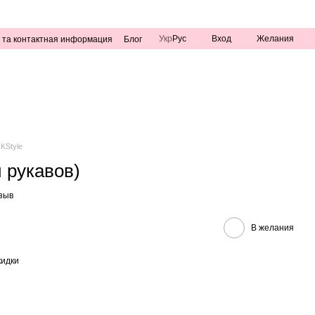
Укр
Рус
Вход
Желания
 та контактная информация
Блог
KStyle
 рукавов)
зыв
В желания
кидки