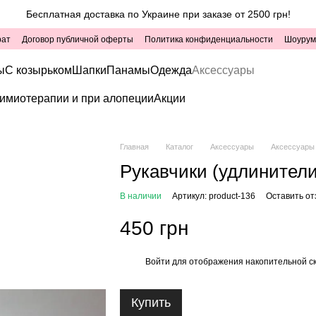
Бесплатная доставка по Украине при заказе от 2500 грн!
рат
Договор публичной оферты
Политика конфиденциальности
Шоурум
ы
С козырьком
Шапки
Панамы
Одежда
Аксессуары
имиотерапии и при алопеции
Акции
Главная
Каталог
Аксессуары
Аксессуары 
Рукавчики (удлинители
В наличии
Артикул: product-136
Оставить от
450 грн
Войти
для отображения накопительной с
%
Купить