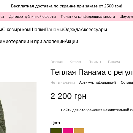
Бесплатная доставка по Украине при заказе от 2500 грн!
рат
Договор публичной оферты
Политика конфиденциальности
Шоурум
ы
С козырьком
Шапки
Панамы
Одежда
Аксессуары
имиотерапии и при алопеции
Акции
Главная
Каталог
Панамы
Панама
Теплая Панама с регул
Нет в наличии
Артикул: hatpanama-8
Остави
2 200 грн
Войти
для отображения накопительной с
%
Цвет