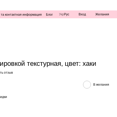
Укр
Рус
Вход
Желания
 та контактная информация
Блог
ировкой текстурная, цвет: хаки
ть отзыв
В желания
кидки