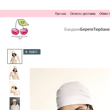
Перейти до основного контенту
Про нас
Оплата і доставка
Обмін 
Бандани
Берети
Тюрбани
ВІДЕО