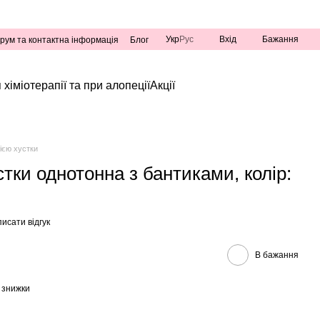
Укр
Рус
Вхід
Бажання
рум та контактна інформація
Блог
 хіміотерапії та при алопеції
Акції
цією хустки
стки однотонна з бантиками, колір:
исати відгук
В бажання
 знижки