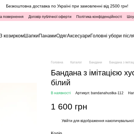
Безкоштовна доставка по Україні при замовленні від 2500 грн!
та повернення
Договір публічної оферти
Політика конфіденційності
Шоу
З козирком
Шапки
Панами
Одяг
Аксесуари
Головні убори після
Головна
Каталог
Бандани
Бандана з іміта
Бандана з імітацією ху
білий
В наявності
Артикул: bandanahustka-112
Нап
1 600 грн
Увійти
для відображення накопичувальної
%
Колір