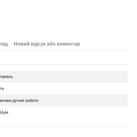
ляд
Новий відгук або коментар
тапель
іто
антики ручної роботи
Style