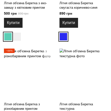
Літня об'ємна Беретка з еко-
Літня об'ємна Беретка
замшу з квітковим принтом
смугаста коричнево-синя
500 грн
890 грн
890 грн
Купити
Купити
−44%
Літня об'ємна Беретка з
Літня об'ємна Беретка
різнобарвним принтом
текстурна