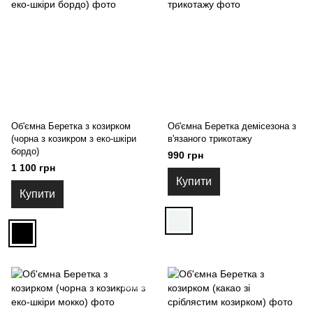
Об'ємна Беретка з козирком
Об'ємна Беретка демісезона з
(чорна з козикром з еко-шкіри
в'язаного трикотажу
бордо)
990 грн
1 100 грн
Купити
Купити