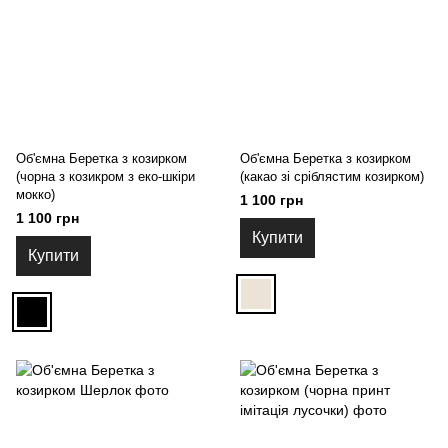
Об'ємна Беретка з козирком
Об'ємна Беретка з козирком
(чорна з козикром з еко-шкіри
(какао зі сріблястим козирком)
мокко)
1 100 грн
1 100 грн
Купити
Купити