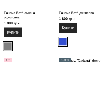
Панама Ботé льняна
Панама Ботé джинсова
однотонна
1 800 грн
1 800 грн
Купити
Купити
ХІТ
ВІДЕО