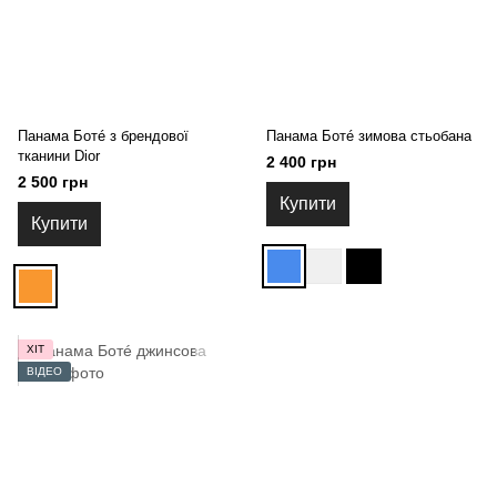
Панама Ботé з брендової
Панама Ботé зимова стьобана
тканини Dior
2 400 грн
2 500 грн
Купити
Купити
ХІТ
ВІДЕО