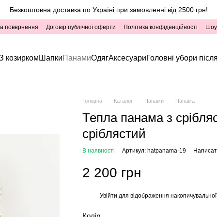
Безкоштовна доставка по Україні при замовленні від 2500 грн!
та повернення
Договір публічної оферти
Політика конфіденційності
Шоу
З козирком
Шапки
Панами
Одяг
Аксесуари
Головні убори після
Головна
Каталог
Панами
Панама
Тепла панама з срібля
сріблястий
В наявності
Артикул: hatpanama-19
Написати
2 200 грн
Увійти
для відображення накопичувальної
%
Колір