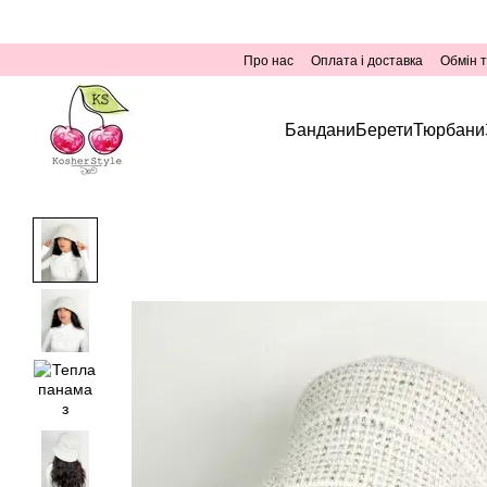
Перейти до основного контенту
Про нас
Оплата і доставка
Обмін 
Бандани
Берети
Тюрбани