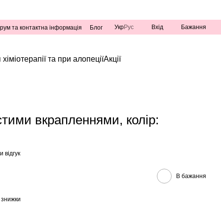
Укр
Рус
Вхід
Бажання
рум та контактна інформація
Блог
 хіміотерапії та при алопеції
Акції
стими вкрапленнями, колір:
 відгук
В бажання
 знижки