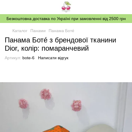
Безкоштовна доставка по Україні при замовленні від 2500 грн
Каталог
Панами
Панама Ботé
Панама Ботé з брендової тканини
Dior, колір: помаранчевий
Артикул:
bote-6
Написати відгук