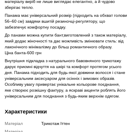
матеріалу виріб не лише виглядає елегантно, а й чудово
зберігає тепло.
Панама має універсальний розмір (підходить на обхват голови
56–60 см) завдяки вшитій резиночці-регулятору, що
забезпечує комфортну посадку.
До панами можна купити бант,виготовлений з також матеріалу,
який додає жіночності та дає можливість змінювати стиль: від
лаконічного мінімалізму до більш романтичного образу.
Ціна банта-600 грн
Внутрішня підкладка з натурального бавовняного трикотажу
дарує приємні відчуття на шкірі та комфорт протягом усього
дня. Панама підходить для будь-якої довжини волосся і стане
універсальним аксесуаром для осінніх і зимових образів.
Особливу увагу привертає унікальне кольорове поєднання,
яке створює розкішну фактуру, а яскраві акценти роблять його
універсальним для поєднання з будь-яким верхнім одягом.
Характеристики
Матеріал
Трикотаж Іттен
Матеріал