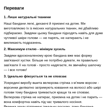
Переваги
1. Лише натуральні тканини
Наші бандани легкі, дихаючі й приємні на дотик. Ми
виготовляємо їх із якісних натуральних тканин, які дбайливо
підбираємо. Завдяки цьому бандани підходять навіть для дуже
чутливої шкіри голови — не парять, не натирають і не
викликають подразнень.
2. Максимум стилю - мінімум зусиль
Завдяки вдосконаленому крою бандана вже має форму
зав’язаної хустки. Більше не потрібно думати, як правильно
зав’язати її на голові - просто надягаєте, як звичайну шапочку
— і все готово!
3. Ідеально фіксується та не сповзає
Усередині виробу вшита велюрова стрічка з м'яким ворсом -
ворсинки делікатно затримують ковзання на волоссі або шкірі
голови тому бандана тримається краще та не сповзає.
Велюрова стрічка не натирає, приємна на дотик і не парить —
вона комфортна навіть під час тривалого носіння.
Резинка ззаду підтримує ідеальну посадку, тому бандана