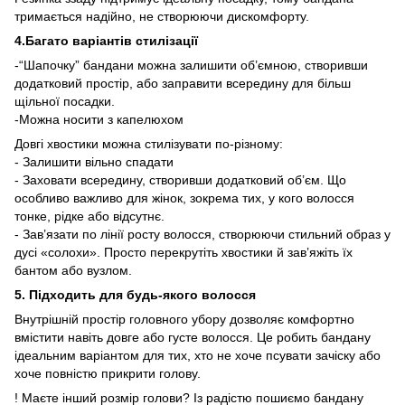
тримається надійно, не створюючи дискомфорту.
4.Багато варіантів стилізації
-“Шапочку” бандани можна залишити об’ємною, створивши
додатковий простір, або заправити всередину для більш
щільної посадки.
-Можна носити з капелюхом
Довгі хвостики можна стилізувати по-різному:
- Залишити вільно спадати
- Заховати всередину, створивши додатковий об’єм. Що
особливо важливо для жінок, зокрема тих, у кого волосся
тонке, рідке або відсутнє.
- Зав’язати по лінії росту волосся, створюючи стильний образ у
дусі «солохи». Просто перекрутіть хвостики й зав’яжіть їх
бантом або вузлом.
5. Підходить для будь-якого волосся
Внутрішній простір головного убору дозволяє комфортно
вмістити навіть довге або густе волосся. Це робить бандану
ідеальним варіантом для тих, хто не хоче псувати зачіску або
хоче повністю прикрити голову.
! Маєте інший розмір голови? Із радістю пошиємо бандану