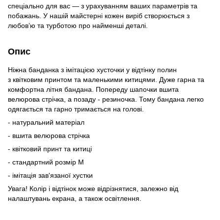
спеціально для вас — з урахуванням ваших параметрів та
побажань. У нашій майстерні кожен виріб створюється з
любов’ю та турботою про найменші деталі.
Опис
Ніжна банданка з імітацією хусточки у відтінку полин
з квітковим принтом та маленькими китицями. Дуже гарна та
комфортна літня бандана. Попереду шапочки вшита
велюрова стрічка, а позаду - резиночка. Тому бандана легко
одягається та гарно тримається на голові.
- натуральний матеріал
- вшита велюрова стрічка
- квітковий принт та китиці
- стандартний розмір М
- імітація зав'язаної хустки
Увага! Колір і відтінок може відрізнятися, залежно від
налаштувань екрана, а також освітлення.