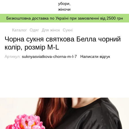
Безкоштовна доставка по Україні при замовленні від 2500 грн
Каталог
Одяг
Для жінок
Сукні
Чорна сукня святкова Белла чорний
колір, розмір M-L
Артикул:
suknyasviatkova-chorna-m-l-7
Написати відгук