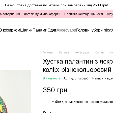
Безкоштовна доставка по Україні при замовленні від 2500 грн!
та повернення
Договір публічної оферти
Політика конфіденційності
Шоу
З козирком
Шапки
Панами
Одяг
Аксесуари
Головні убори після
Головна
Каталог
Аксесуари
Хустки
Ху
Хустка палантин з яскр
колір: різнокольоровий
В наявності
Артикул: hustka-5
Написати відг
350 грн
Увійти
для відображення накопичувальної
%
Колір