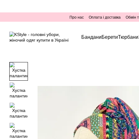
Перейти до основного контенту
Про нас
Оплата і доставка
Обмін 
Бандани
Берети
Тюрбани