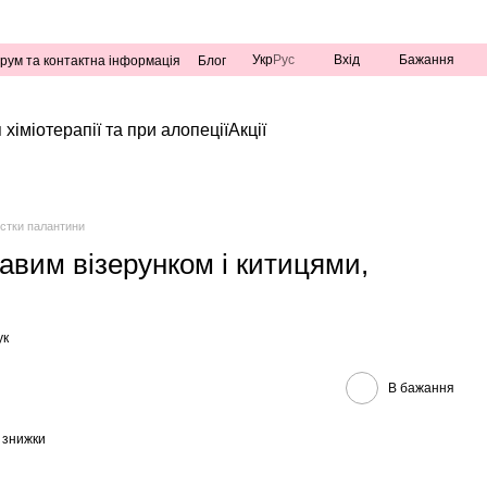
Укр
Рус
Вхід
Бажання
рум та контактна інформація
Блог
 хіміотерапії та при алопеції
Акції
стки палантини
авим візерунком і китицями,
ук
В бажання
 знижки