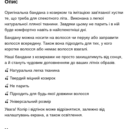
Опис
Оригінальна бандана з козирком та імітацією зав'язаної хустки
те, що треба для спекотного літа.. Виконана з легкої
натуральної лляної тканини. Завдяки цьому не парить і в ній
буде комфортно навіть в найспекотніші дні.
Бандану можна носити на волосся чи перуку або заправити
волосся всередину. Також вона підходить для тих, у кого
коротке волосся або немає волосся взагалі.
Наші бандани з козирками не просто захищатимуть від сонця,
а й стануть чудовим доповненням до ваших літніх образів.
🍒 Натуральна легка тканина
🍒 Твердий міцний козирок
🍒 Не парить
🍒 Підходить для будь-якої довжини волосся
🍒 Універсальний розмір
Увага! Колір і відтінок може відрізнятися, залежно від
налаштувань екрана, а також освітлення.