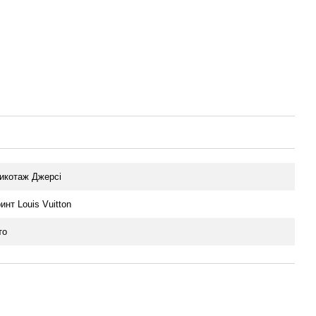
икотаж Джерсі
инт Louis Vuitton
то