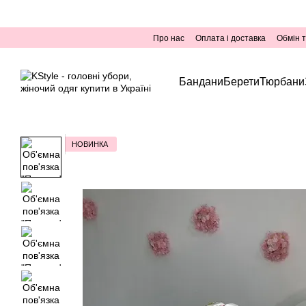
Перейти до основного контенту
Про нас
Оплата і доставка
Обмін 
Бандани
Берети
Тюрбани
НОВИНКА