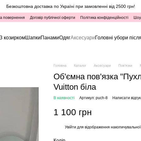
Безкоштовна доставка по Україні при замовленні від 2500 грн!
та повернення
Договір публічної оферти
Політика конфіденційності
Шоу
З козирком
Шапки
Панами
Одяг
Аксесуари
Головні убори після
Головна
Каталог
Аксесуари
Пов'язки
Об'ємна пов'язка "Пухл
Vuitton біла
В наявності
Артикул: puch-8
Написати відгук
1 100 грн
Увійти
для відображення накопичувальної
%
Колір