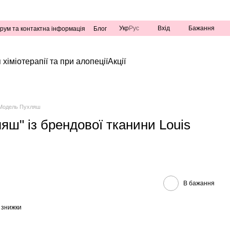
Укр
Рус
Вхід
Бажання
рум та контактна інформація
Блог
 хіміотерапії та при алопеції
Акції
Модель Пухляш
яш" із брендової тканини Louis
В бажання
 знижки