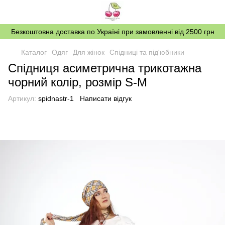
Безкоштовна доставка по Україні при замовленні від 2500 грн
Каталог
Одяг
Для жінок
Спідниці та під'юбники
Спідниця асиметрична трикотажна
чорний колір, розмір S-M
Артикул:
spidnastr-1
Написати відгук