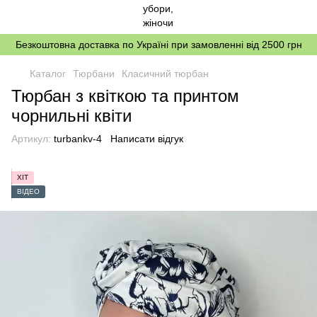
Безкоштовна доставка по Україні при замовленні від 2500 грн
Каталог
Тюрбани
Класичний тюрбан
Тюрбан з квіткою та принтом
чорнильні квіти
Артикул:
turbankv-4
Написати відгук
ХІТ
ВІДЕО