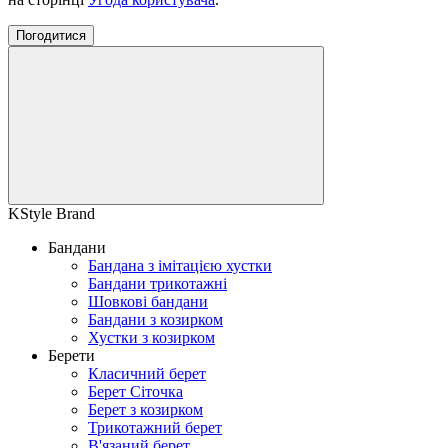
Погодитися
KStyle Brand
Бандани
Бандана з імітацією хустки
Бандани трикотажні
Шовкові бандани
Бандани з козирком
Хустки з козирком
Берети
Класичний берет
Берет Сіточка
Берет з козирком
Трикотажний берет
В'язаний берет