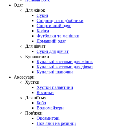
Одяг
Для жінок
Сукні
Спідниці та під'юбники
Спортивний одяг
Кофти
Футболки та манішки
Домашній одяг
Для дівчат
Сукні для дівчат
Купальники
Купальні костюми для жінок
Купальні костюми для дівчат
Купальні шапочки
Аксесуари
Хустки
Хустки палантини
Косинки
Для об'єму
Бобо
Волюмайзери
Пов'язки
Оксамитові
Пов'язки на резинці