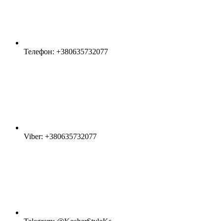
Телефон: +380635732077
Viber: +380635732077