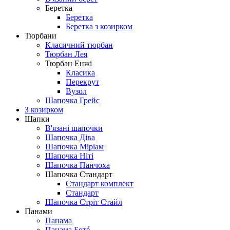
Беретка
Беретка
Беретка з козирком
Тюрбани
Класичний тюрбан
Тюрбан Лея
Тюрбан Енжі
Класика
Перекрут
Вузол
Шапочка Грейс
З козирком
Шапки
В'язані шапочки
Шапочка Діва
Шапочка Міріам
Шапочка Ніті
Шапочка Панчоха
Шапочка Стандарт
Стандарт комплект
Стандарт
Шапочка Стріт Стайл
Панами
Панама
Панама Ботé