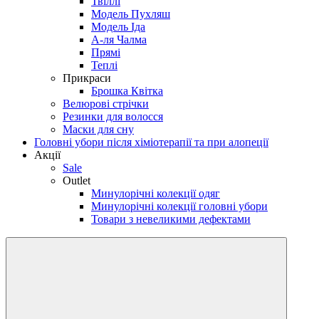
Твіллі
Модель Пухляш
Модель Іда
А-ля Чалма
Прямі
Теплі
Прикраси
Брошка Квітка
Велюрові стрічки
Резинки для волосся
Маски для сну
Головні убори після хіміотерапії та при алопеції
Акції
Sale
Outlet
Минулорічні колекції одяг
Минулорічні колекції головні убори
Товари з невеликими дефектами