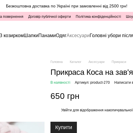
Безкоштовна доставка по Україні при замовленні від 2500 грн!
та повернення
Договір публічної оферти
Політика конфіденційності
Шоу
З козирком
Шапки
Панами
Одяг
Аксесуари
Головні убори після
Головна
Каталог
Аксесуари
Прикраси
Прикраса Коса на зав'я
В наявності
Артикул: product-270
Написати в
650 грн
Увійти
для відображення накопичувальної
%
Купити