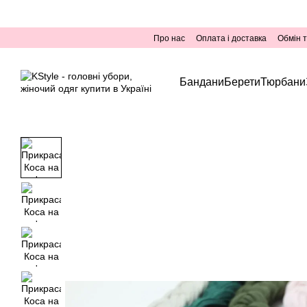
Перейти до основного контенту
Про нас
Оплата і доставка
Обмін 
Бандани
Берети
Тюрбани