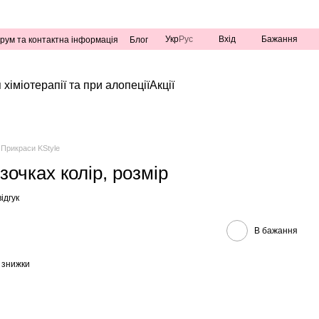
Укр
Рус
Вхід
Бажання
рум та контактна інформація
Блог
 хіміотерапії та при алопеції
Акції
Прикраси KStyle
зочках колір, розмір
ідгук
В бажання
 знижки