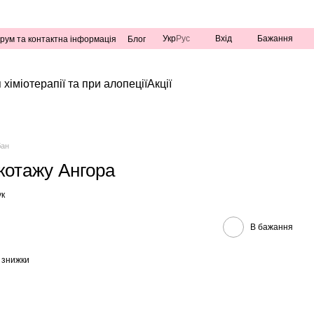
Укр
Рус
Вхід
Бажання
рум та контактна інформація
Блог
 хіміотерапії та при алопеції
Акції
бан
котажу Ангора
ук
В бажання
 знижки