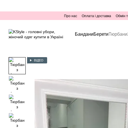
Перейти до основного контенту
Про нас
Оплата і доставка
Обмін 
Бандани
Берети
Тюрбани
ВІДЕО