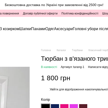
Безкоштовна доставка по Україні при замовленні від 2500 грн!
та повернення
Договір публічної оферти
Політика конфіденційності
Шоу
З козирком
Шапки
Панами
Одяг
Аксесуари
Головні убори після
Головна
Каталог
Тюрбани
Класичний тюр
Тюрбан з в'язаного три
В наявності
Артикул: turang-1
Написати відг
1 800 грн
Увійти
для відображення накопичувальної
%
Колір